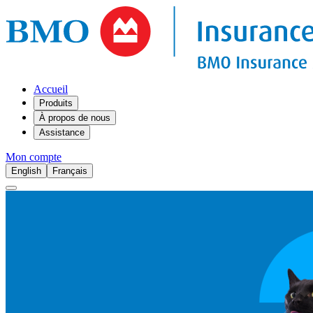
Accueil
Produits
À propos de nous
Assistance
Mon compte
English
Français